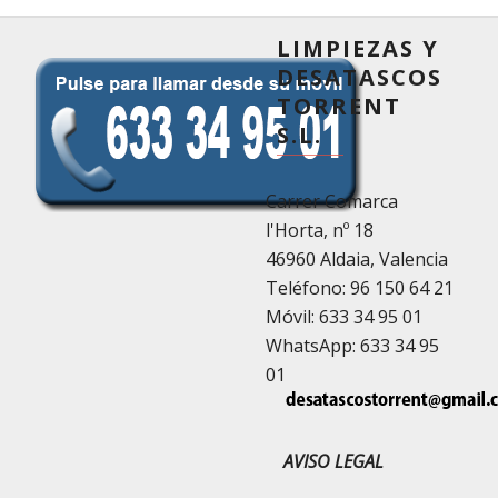
LIMPIEZAS Y
DESATASCOS
TORRENT
S.L.
Carrer Comarca
l'Horta, nº 18
46960 Aldaia, Valencia
Teléfono:
96 150 64 21
Móvil:
633 34 95 01
WhatsApp:
633 34 95
01
AVISO LEGAL